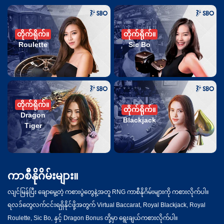
တိုက်ရိုက်။
တိုက်ရိုက်။
Roulette
Sic Bo
တိုက်ရိုက်။
တိုက်ရိုက်။
Dragon
Blackjack
Tiger
ကာစီနိုဂိမ်းများ။
လျင်မြန်ပြီး ချောမွေ့တဲ့ ကစားပွဲတွေနဲ့အတူ RNG ကာစီနိုဂိမ်းများကို ကစားလိုက်ပါ။
ရလဒ်တွေလက်ငင်းရရှိနိုင်ဖို့အတွက် Virtual Baccarat, Royal Blackjack, Royal
Roulette, Sic Bo, နှင့် Dragon Bonus တို့မှာ ရွေးချယ်ကစားလိုက်ပါ။