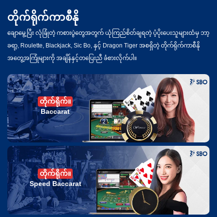
တိုက်ရိုက်ကာစီနို
ချောမွေ့ပြီး လုံခြုံတဲ့ ကစားပွဲတွေအတွက် ယုံကြည်စိတ်ချရတဲ့ ပံ့ပိုးပေးသူများထံမှ ဘာ့
ခရာ့, Roulette, Blackjack, Sic Bo, နှင့် Dragon Tiger အစရှိတဲ့ တိုက်ရိုက်ကာစီနို
အတွေ့အကြုံများကို အချိန်နှင့်တပြေးညီ ခံစားလိုက်ပါ။
တိုက်ရိုက်။
Baccarat
တိုက်ရိုက်။
Speed Baccarat