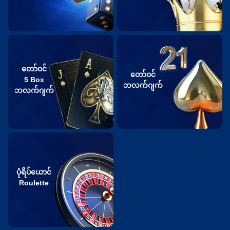
တော်ဝင်
တော်ဝင်
5 Box
ဘလက်ဂျက်
ဘလက်ဂျက်
ပုံရိပ်ယောင်
Roulette