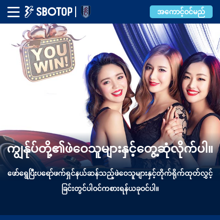
အကောင့်ဝင်မည်
ကျွန်ုပ်တို့၏ဖဲဝေသူများနှင့်တွေ့ဆုံလိုက်ပါ။
ဖော်ရွေပြီးပရော်ဖက်ရှင်နယ်ဆန်သည့်ဖဲဝေသူများနှင့်တိုက်ရိုက်ထုတ်လွှင့်
ခြင်းတွင်ပါဝင်ကစားရန်ယခုဝင်ပါ။