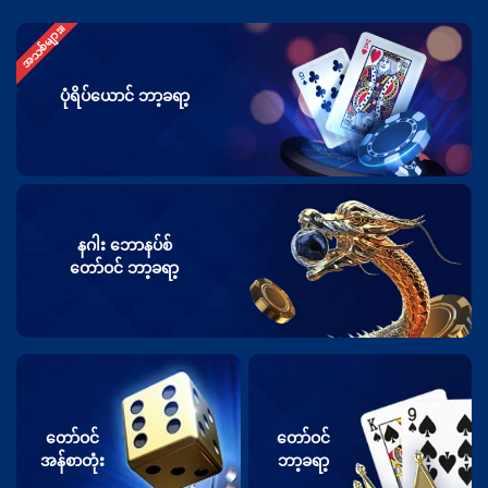
အသစ်များ။
ပုံရိပ်ယောင် ဘာ့ခရာ့
နဂါး ဘောနပ်စ်
တော်ဝင် ဘာ့ခရာ့
တော်ဝင်
တော်ဝင်
အန်စာတုံး
ဘာ့ခရာ့