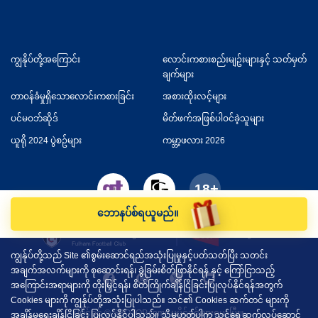
ကျွနိုပ်တို့အကြောင်း
လောင်းကစားစည်းမျဥ်းများနှင့် သတ်မှတ်
ချက်များ
တာဝန်ခံမှုရှိသောလောင်းကစားခြင်း
အစားထိုးလင့်များ
ပင်မဝဘ်ဆိုဒ်
မိတ်ဖက်အဖြစ်ပါဝင်ခဲ့သူများ
ယူရို 2024 ပွဲစဥ်များ
ကမ္ဘာ့ဖလား 2026
ဘောနပ်စ်ရယူမည်။
ကျွန်ုပ်တို့သည် Site ၏စွမ်းဆောင်ရည်အသုံးပြုမှုနှင့်ပတ်သတ်ပြီး သတင်း
အချက်အလက်များကို စုဆောင်းရန်၊ ခွဲခြမ်းစိတ်ဖြာနိုင်ရန် နှင့် ကြော်ငြာသည့်
အကြောင်းအရာများကို တိုးမြှင့်ရန်၊ စိတ်ကြိုက်ချိန်ငြိခြင်းပြုလုပ်နိုင်ရန်အတွက်
Cookies များကို ကျွန်ုပ်တို့အသုံးပြုပါသည်။ သင်၏ Cookies ဆက်တင် များကို
မူပိုင်ခွင့် © SBOTOP.com။ မူပိုင်ခွင့်များရယူပြီး။
အချိန်မရွေးချိန်ငြိခြင်း ပြုလုပ်နိုင်ပါသည်။ သို့မဟုတ်ပါက သင်ရှေ့ဆက်လုပ်ဆောင်