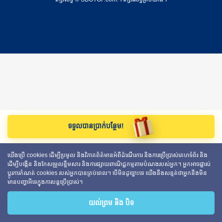
ទទួលបានប្រាក់បន្ថែម!
យើងប្រើ cookies ដើម្បីប្រមូល និងវិភាគព័ត៌មានអំពីដំណើរការ និងការប្រើប្រាស់គេហទំព័រ និង
ដើម្បីបង្កើន និងកែសម្រួលខ្លឹមសារ និងការផ្សាយពាណិជ្ជកម្មតាមបំណងរបស់អ្នក។ អ្នកអាចផ្លាស់
ប្តូរការកំណត់ cookies របស់អ្នកបានគ្រប់ពេល។ បើមិនដូច្នោះទេ យើងនឹងសន្មត់ថាអ្នកនឹងមិន
មានបញ្ហាអីទេក្នុងការបន្តប្រើប្រាស់។
យល់ព្រម និង បិទ