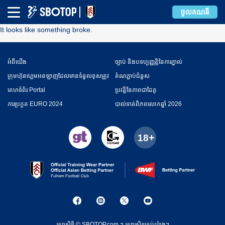
Error
ចូលគណនី
It looks like something broke.
អំពី​​យើង
ច្បាប់ និងបទប្បញ្ញត្តិនៃការភ្នាល់
ក្រុមហ៊ុនហ្គេមអនឡាញដែលមានទំនួលខុសត្រូវ
តំណភ្ជាប់ជំនួស
គេហទំព័រ Portal
ប្រវត្តិនៃភាពជាដៃគូ
ការប្រកួត EURO 2024
​បាល់ទាត់​ពិភពលោកឆ្នាំ 2026
រក្សាសិទ្ធិ © SBOTOP.com.។ រក្សា​រ​សិទ្ធ​គ្រប់យ៉ាង។